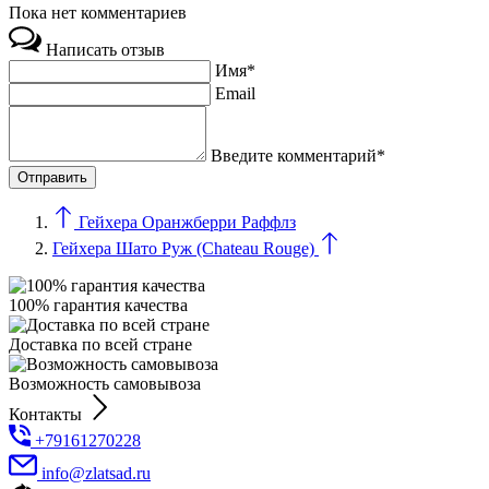
Пока нет комментариев
Написать отзыв
Имя*
Email
Введите комментарий*
Гейхера Оранжберри Раффлз
Гейхера Шато Руж (Chateau Rouge)
100% гарантия качества
Доставка по всей стране
Возможность самовывоза
Контакты
+79161270228
info@zlatsad.ru